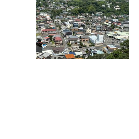
日
時
: