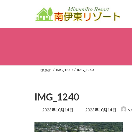
コ
ナ
ン
ビ
テ
ゲ
ン
ー
ツ
シ
へ
ョ
ス
ン
キ
に
ッ
移
プ
動
HOME
IMG_1240
IMG_1240
IMG_1240
最
2023年10月14日
2023年10月14日
y
終
更
新